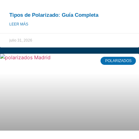
Tipos de Polarizado: Guía Completa
LEER MÁS
julio 31, 2026
POLARIZADOS