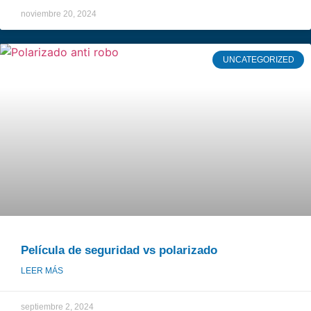
noviembre 20, 2024
UNCATEGORIZED
Película de seguridad vs polarizado
LEER MÁS
septiembre 2, 2024