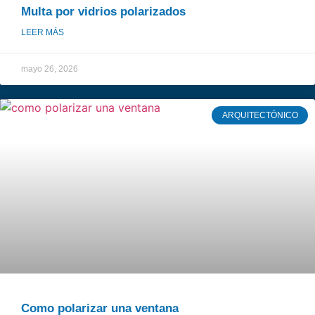
Multa por vidrios polarizados​
LEER MÁS
mayo 26, 2026
ARQUITECTÓNICO
Como polarizar una ventana​