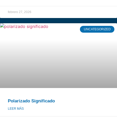
febrero 27, 2026
UNCATEGORIZED
Polarizado Significado
LEER MÁS