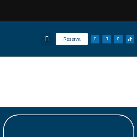
Reserva
vinilo adhesivo Alta
Resistencia y Garantía
10 Años