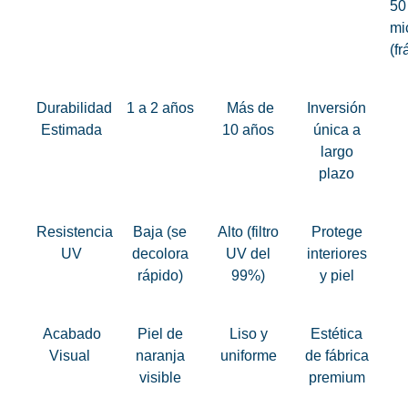
50
mi
(fr
Durabilidad
1 a 2 años
Más de
Inversión
Estimada
10 años
única a
largo
plazo
Resistencia
Baja (se
Alto (filtro
Protege
UV
decolora
UV del
interiores
rápido)
99%)
y piel
Acabado
Piel de
Liso y
Estética
Visual
naranja
uniforme
de fábrica
visible
premium