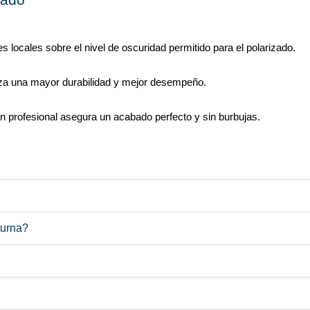
es locales sobre el nivel de oscuridad permitido para el polarizado.
ntiza una mayor durabilidad y mejor desempeño.
ión profesional asegura un acabado perfecto y sin burbujas.
g elit. Ut elit tellus, luctus nec ullamcorper mattis, pulvinar dap
turna?