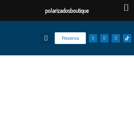
polarizadosboutique
Reserva
Cita
Inicio
/ Cita