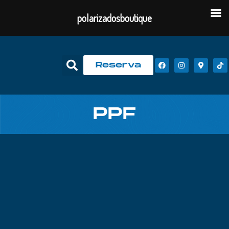
polarizadosboutique
Reserva
PPF