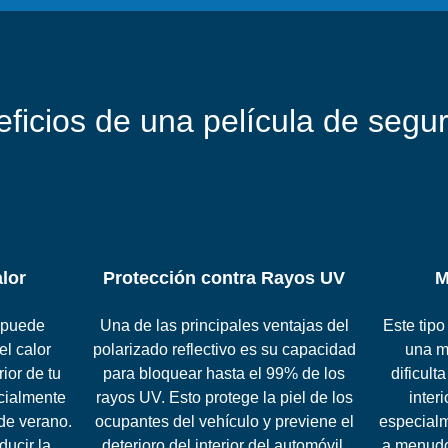
ficios de una película de segu
lor
Protección contra Rayos UV
M
o puede
Una de las principales ventajas del
Este tipo
el calor
polarizado reflectivo es su capacidad
una m
ior de tu
para bloquear hasta el 99% de los
dificult
cialmente
rayos UV. Esto protege la piel de los
inter
de verano.
ocupantes del vehículo y previene el
especialm
ducir la
deterioro del interior del automóvil,
a menudo