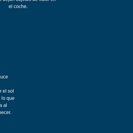
el coche.
duce
 el sol
, lo que
a al
necer.