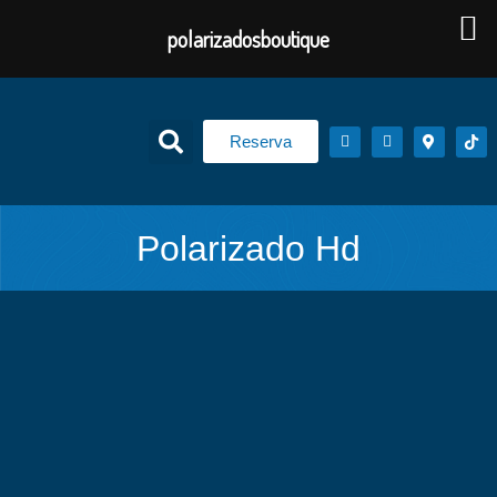
polarizadosboutique
Reserva
Polarizado Hd