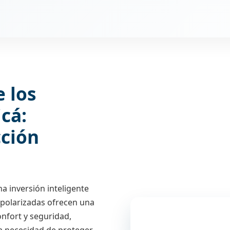
e los
icá:
cción
na inversión inteligente
s polarizadas ofrecen una
nfort y seguridad,