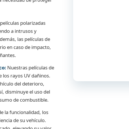
la necesidad de proteger
películas polarizadas
iendo a intrusos y
emás, las películas de
rio en caso de impacto,
ñantes.
co:
Nuestras películas de
e los rayos UV dañinos.
ehículo del deterioro,
í, disminuye el uso del
onsumo de combustible.
e la funcionalidad, los
encia de su vehículo.
cado, elevando su valor