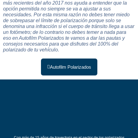
más recientes del año 2017 nos ayuda a entender que la
opción permitida no siempre se va a ajustar a sus
necesidades. Por esta misma razón no debes tener miedo
de sobrepasar el límite de polarización porque solo se
denomina una infracción si el cuerpo de tránsito llega a usar
un fotómetro; de lo contrario no debes temer a nada para
eso en Autofilm Polarizados te vamos a dar las pautas y
consejos necesarios para que disfrutes del 100% del
polarizado de tu vehículo.
Autofilm Polarizados
Con más de 15 años de trayectoria en el sector de los polarizados