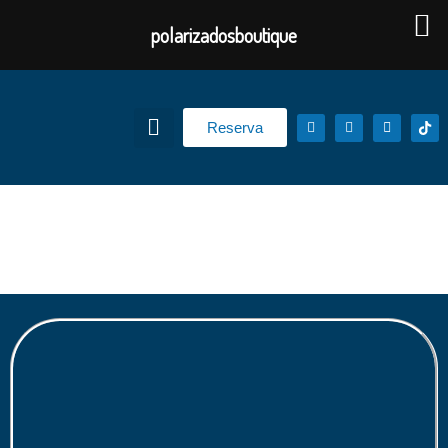
polarizadosboutique
Reserva
Polarizado permitido en
Colombia​