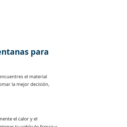
Ventanas para
ncuentres el material
omar la mejor decisión,
ente el calor y el
tener tu vehículo fresco y