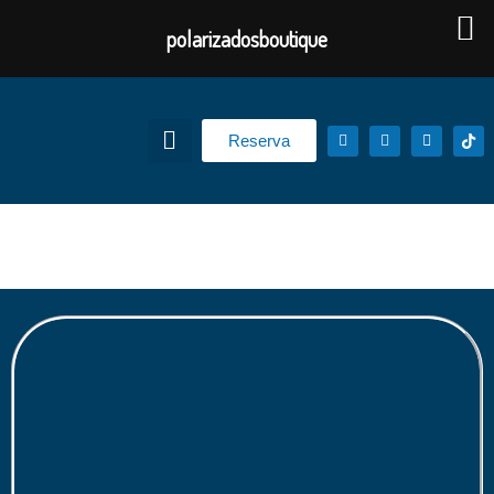
polarizadosboutique
Reserva
Avisos Luminosos en Acrilico​